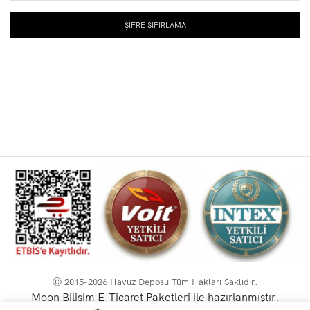
e
ŞIFRE SIFIRLAMA
k
l
i
Ⓒ 2015-2026 Havuz Deposu Tüm Hakları Saklıdır.
Moon Bilişim E-Ticaret Paketleri ile hazırlanmıştır.