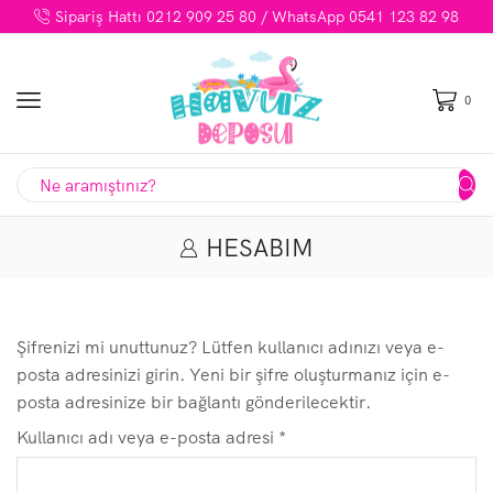
Sipariş Hattı 0212 909 25 80 / WhatsApp 0541 123 82 98
0
S
e
a
HESABIM
r
c
h
i
Şifrenizi mi unuttunuz? Lütfen kullanıcı adınızı veya e-
n
posta adresinizi girin. Yeni bir şifre oluşturmanız için e-
p
posta adresinize bir bağlantı gönderilecektir.
u
t
G
Kullanıcı adı veya e-posta adresi
*
e
r