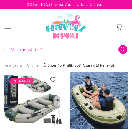
Kredi Kartlarına Vade Farksız 5 Taksit
0
Search
input
Ana Sayfa
Ürünler
Ürünler “5 Kişilik Bot” Olarak Etiketlendi
İNDIRIM
17%