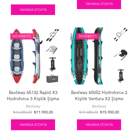
YAKINDA STOKTA
YAKINDA STOKTA
İNDIRIM
17%
İNDIRIM
17%
Bestway 65132 Rapid X3
Bestway 65052 Hydroforce 2
Hydroforce 3 Kişilik Şişme
Kişilik Ventura X2 Şişme
Kano 381X100CM
Kano Kürek Set
Bestway
Bestway
Orijinal
Şu
Orijinal
Şu
₺
14.280,00
₺
11.900,00
₺
19.080,00
₺
15.900,00
fiyat:
andaki
fiyat:
andaki
₺14.280,00.
fiyat:
₺19.080,00.
fiyat:
YAKINDA STOKTA
YAKINDA STOKTA
₺11.900,00.
₺15.900