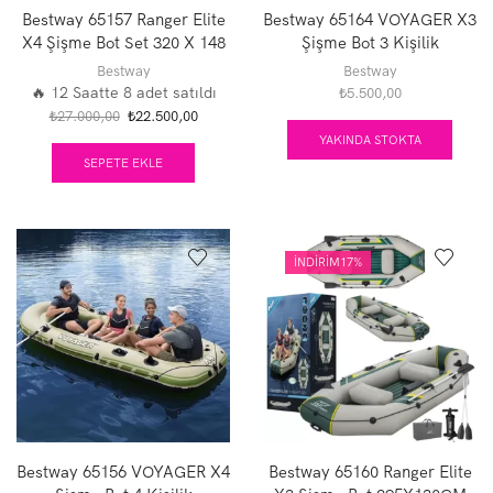
Bestway 65157 Ranger Elite
Bestway 65164 VOYAGER X3
X4 Şişme Bot Set 320 X 148
Şişme Bot 3 Kişilik
Cm
294X137CM
Bestway
Bestway
🔥 12 Saatte 8 adet satıldı
₺
5.500,00
Orijinal
Şu
₺
27.000,00
₺
22.500,00
fiyat:
andaki
YAKINDA STOKTA
₺27.000,00.
fiyat:
SEPETE EKLE
₺22.500,00.
İNDIRIM
17%
Bestway 65156 VOYAGER X4
Bestway 65160 Ranger Elite