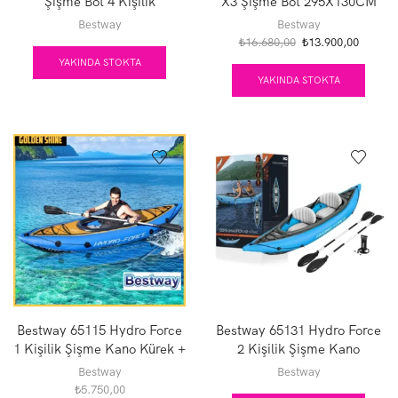
Şişme Bot 4 Kişilik
X3 Şişme Bot 295X130CM
350X145CM
Bestway
Bestway
Orijinal
Şu
₺
16.680,00
₺
13.900,00
fiyat:
andaki
YAKINDA STOKTA
₺16.680,00.
fiyat:
YAKINDA STOKTA
₺13.900
Bestway 65115 Hydro Force
Bestway 65131 Hydro Force
1 Kişilik Şişme Kano Kürek +
2 Kişilik Şişme Kano
Pompa Set
331X88CM
Bestway
Bestway
₺
5.750,00