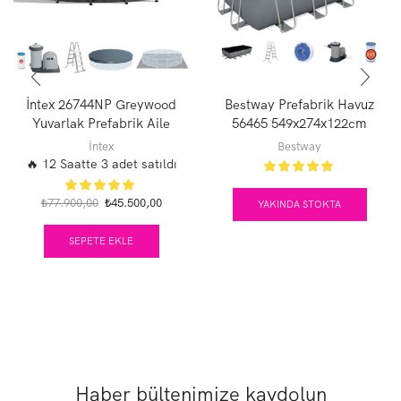
İntex 26744NP Greywood
Bestway Prefabrik Havuz
Yuvarlak Prefabrik Aile
56465 549x274x122cm
Havuzu 549x122cm
İntex
Bestway
Filtre+Merdiven+Örtü Set
🔥 12 Saatte 3 adet satıldı
Orijinal
Şu
₺
77.900,00
₺
45.500,00
YAKINDA STOKTA
fiyat:
andaki
₺77.900,00.
fiyat:
SEPETE EKLE
₺45.500,00.
Haber bültenimize kaydolun