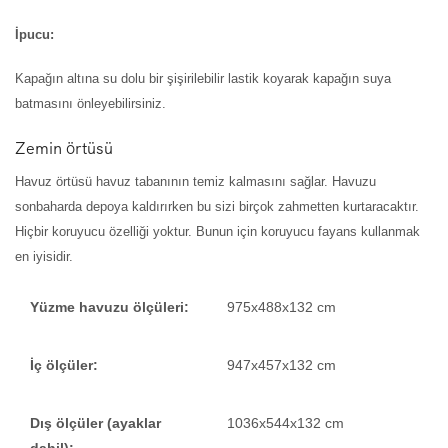
İpucu:
Kapağın altına su dolu bir şişirilebilir lastik koyarak kapağın suya
batmasını önleyebilirsiniz.
Zemin örtüsü
Havuz örtüsü havuz tabanının temiz kalmasını sağlar. Havuzu
sonbaharda depoya kaldırırken bu sizi birçok zahmetten kurtaracaktır.
Hiçbir koruyucu özelliği yoktur. Bunun için koruyucu fayans kullanmak
en iyisidir.
Yüzme havuzu ölçüleri:
975x488x132 cm
İç ölçüler:
947x457x132 cm
Dış ölçüler (ayaklar
1036x544x132 cm
dahil):