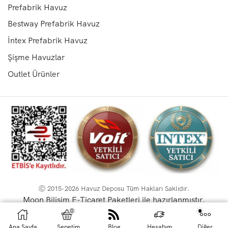
Prefabrik Havuz
Bestway Prefabrik Havuz
İntex Prefabrik Havuz
Şişme Havuzlar
Outlet Ürünler
Ⓒ 2015-2026 Havuz Deposu Tüm Hakları Saklıdır.
Moon Bilişim E-Ticaret Paketleri ile hazırlanmıştır.
0
ex
SEPETE EKLE
HEMEN AL
78
Ana Sayfa
Sepetim
Blog
Hesabım
Diğer