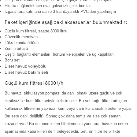
Ekstra sağlamlık için oval galvanizli çelik borular
Izgaralı ara katmana sahip 3 kat dayanıklı PVC’den yapılmıştır
Paket içeriğinde aşağıdaki aksesuarlar bulunmaktadır:
Güçlü kum filtresi, saatte 8000 litre
Güvenlik merdiveni
Lüks branda örtüsü
Zemin örtüsü
Çeşitli bağlantı elemanları, hortum kelepçeleri ve uç kapakları
Boru seti
1 set havuz voleybolu
1 set havuz bakım seti
Güçlü kum filtresi 8000 l/h
Bu havuz, sirkülasyon pompası da dahil olmak üzere güçlü ve çok
eksiksiz bir kum filtre setiyle birlikte gelir. Bu set kağıt filtre kartuşları
kullanarak filtreleme yapmaz, kum veya cam kullanarak filtreleme yapar
(bu sete dahil değildir). Sonuç çok daha temiz ve size çok zaman
kazandırıyor! Bu set ince kirleri filtrelemenin yanı sıra, havuzun erken
aşamasında kaba kirleri de filtreleyecektir. Set, ön filtre ile birlikte