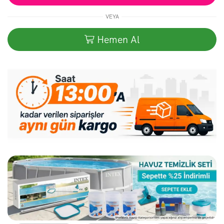
Prefabrik
Havuz
VEYA
Deluxe
adet
Hemen Al