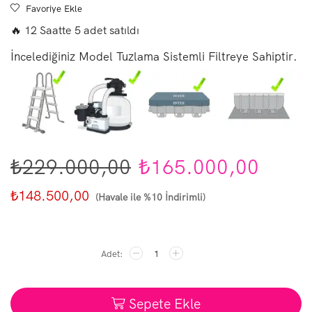
Favoriye Ekle
🔥 12 Saatte 5 adet satıldı
İncelediğiniz Model Tuzlama Sistemli Filtreye Sahiptir.
Orijinal
Şu
₺
229.000,00
₺
165.000,00
fiyat:
andak
₺
148.500,00
(Havale ile %10 İndirimli)
₺229.000,00.
fiyat:
İntex
₺165.
26378
975x488x132cm
Ultra
XTR
Sepete Ekle