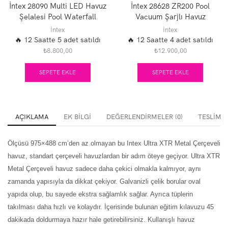
İntex 28090 Multi LED Havuz
İntex 28628 ZR200 Pool
Şelalesi Pool Waterfall
Vacuum Şarjlı Havuz
Süpürgesi
İntex
İntex
🔥 12 Saatte 5 adet satıldı
🔥 12 Saatte 4 adet satıldı
₺
8.800,00
₺
12.900,00
SEPETE EKLE
SEPETE EKLE
AÇIKLAMA
EK BILGI
DEĞERLENDIRMELER (0)
TESLIMA
Ölçüsü 975×488 cm’den az olmayan bu Intex Ultra XTR Metal Çerçeveli
havuz, standart çerçeveli havuzlardan bir adım öteye geçiyor. Ultra XTR
Metal Çerçeveli havuz sadece daha çekici olmakla kalmıyor, aynı
zamanda yapısıyla da dikkat çekiyor. Galvanizli çelik borular oval
yapıda olup, bu sayede ekstra sağlamlık sağlar. Ayrıca tüplerin
takılması daha hızlı ve kolaydır. İçerisinde bulunan eğitim kılavuzu 45
dakikada doldurmaya hazır hale getirebilirsiniz. Kullanışlı havuz