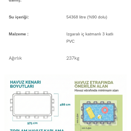
Su içeriği:
54368 litre (%90 dolu)
Malzeme :
Izgaralı iç katmanlı 3 katlı
PVC
Ağırlık
237kg