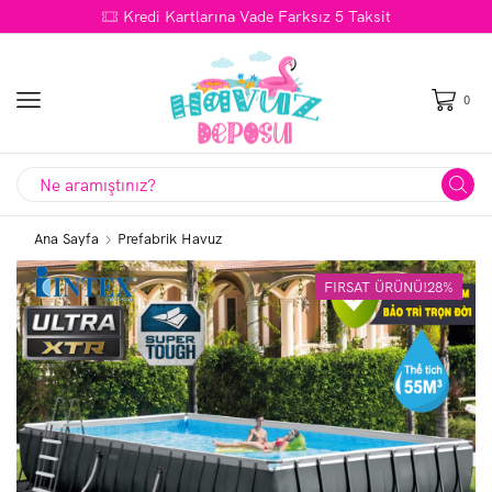
Kredi Kartlarına Vade Farksız 5 Taksit
0
Search
input
Ana Sayfa
Prefabrik Havuz
FIRSAT ÜRÜNÜ!
28%