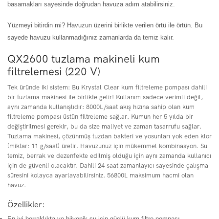
basamakları sayesinde doğrudan havuza adım atabilirsiniz.
Yüzmeyi bitirdin mi? Havuzun üzerini birlikte verilen örtü ile örtün. Bu
sayede havuzu kullanmadığınız zamanlarda da temiz kalır.
QX2600 tuzlama makineli kum
filtrelemesi (220 V)
Tek üründe iki sistem: Bu Krystal Clear kum filtreleme pompası dahili
bir tuzlama makinesi ile birlikte gelir! Kullanım sadece verimli değil,
aynı zamanda kullanışlıdır: 8000L/saat akış hızına sahip olan kum
filtreleme pompası üstün filtreleme sağlar. Kumun her 5 yılda bir
değiştirilmesi gerekir, bu da size maliyet ve zaman tasarrufu sağlar.
Tuzlama makinesi, çözünmüş tuzdan bakteri ve yosunları yok eden klor
(miktar: 11 g/saat) üretir. Havuzunuz için mükemmel kombinasyon. Su
temiz, berrak ve dezenfekte edilmiş olduğu için aynı zamanda kullanıcı
için de güvenli olacaktır. Dahili 24 saat zamanlayıcı sayesinde çalışma
süresini kolayca ayarlayabilirsiniz. 56800L maksimum hacmi olan
havuz.
Özellikler:
En iyi berraklıkta ve hijyenik su için güçlü kum filtre pompası.