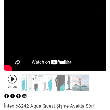
video
İntex 68242 Aqua Quest Şişme Ayakta Sörf