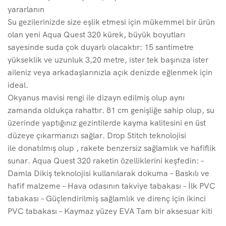
yararlanın
Su gezilerinizde size eşlik etmesi için mükemmel bir ürün
olan yeni Aqua Quest 320 kürek, büyük boyutları
sayesinde suda çok duyarlı olacaktır: 15 santimetre
yükseklik ve uzunluk 3,20 metre, ister tek başınıza ister
aileniz veya arkadaşlarınızla açık denizde eğlenmek için
ideal.
Okyanus mavisi rengi ile dizayn edilmiş olup aynı
zamanda oldukça rahattır. 81 cm genişliğe sahip olup, su
üzerinde yaptığınız gezintilerde kayma kalitesini en üst
düzeye çıkarmanızı sağlar. Drop Stitch teknolojisi
ile donatılmış olup , rakete benzersiz sağlamlık ve hafiflik
sunar. Aqua Quest 320 raketin özelliklerini keşfedin: –
Damla Dikiş teknolojisi kullanılarak dokuma – Baskılı ve
hafif malzeme – Hava odasının takviye tabakası – İlk PVC
tabakası – Güçlendirilmiş sağlamlık ve direnç için ikinci
PVC tabakası – Kaymaz yüzey EVA Tam bir aksesuar kiti