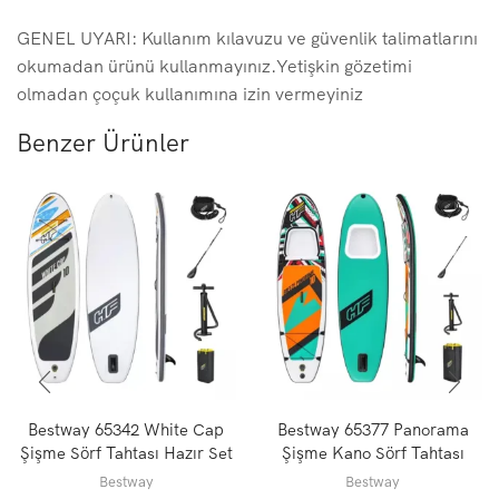
GENEL UYARI: Kullanım kılavuzu ve güvenlik talimatlarını
okumadan ürünü kullanmayınız.Yetişkin gözetimi
olmadan çoçuk kullanımına izin vermeyiniz
Benzer Ürünler
Bestway 65342 White Cap
Bestway 65377 Panorama
Şişme Sörf Tahtası Hazır Set
Şişme Kano Sörf Tahtası
Stand Up Paddle
Hazır Set Stand Up Paddle
Bestway
Bestway