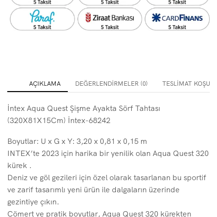
AÇIKLAMA
DEĞERLENDIRMELER (0)
TESLIMAT KOŞULL
İntex Aqua Quest Şişme Ayakta Sörf Tahtası
(320X81X15Cm) İntex-68242
Boyutlar: U x G x Y: 3,20 x 0,81 x 0,15 m
INTEX’te 2023 için harika bir yenilik olan Aqua Quest 320
kürek .
Deniz ve göl gezileri için özel olarak tasarlanan bu sportif
ve zarif tasarımlı yeni ürün ile dalgaların üzerinde
gezintiye çıkın.
Cömert ve pratik boyutlar, Aqua Quest 320 kürekten